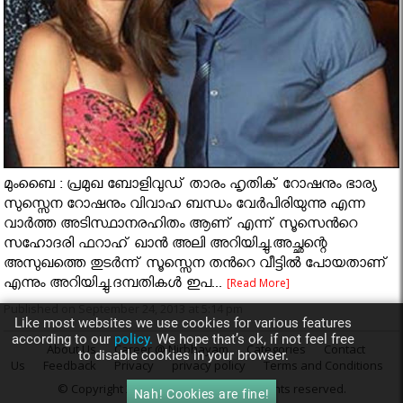
മുംബൈ : പ്രമുഖ ബോളിവുഡ് താരം ഹൃതിക് റോഷനും ഭാര്യ
സുസ്സെന റോഷനും വിവാഹ ബന്ധം വേർപിരിയുന്നു എന്ന
വാർത്ത‍ അടിസ്ഥാനരഹിതം ആണ് എന്ന് സൂസെൻറെ
സഹോദരി ഫറാഹ് ഖാൻ അലി അറിയിച്ചു.അച്ഛന്റെ
അസുഖത്തെ തുടർന്ന് സൂസ്സെന തൻറെ വീട്ടിൽ പോയതാണ്
എന്നും അറിയിച്ചു.ദമ്പതികൾ ഇപ...
[Read More]
Published on September 24, 2013 at 5:14 pm
Like most websites we use cookies for various features
according to our
policy.
We hope that’s ok, if not feel free
About Us
Career @ Nirbhayam
Categories
Contact
to disable cookies in your browser.
Us
Feedback
Privacy
privacy policy
Terms and Conditions
© Copyright 2013
Nirbhayam.com
. All rights reserved.
Nah! Cookies are fine!