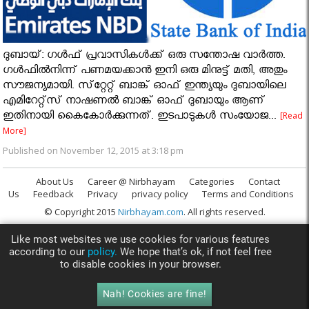
ദുബായ്: ഗള്‍ഫ് പ്രവാസികള്‍ക്ക് ഒരു സന്തോഷ വാര്‍ത്ത.
ഗള്‍ഫില്‍നിന്ന് പണമയക്കാന്‍ ഇനി ഒരു മിനുട്ട് മതി, അതും
സൗജന്യമായി. സ്‌റ്റേറ്റ് ബാങ്ക് ഓഫ് ഇന്ത്യയും ദുബായിലെ
എമിറേറ്റ്‌സ് നാഷണല്‍ ബാങ്ക് ഓഫ് ദുബായും ആണ്
ഇതിനായി കൈകോര്‍ക്കുന്നത്. ഇടപാടുകള്‍ സംയോജ...
[Read
More]
Published on November 12, 2015 at 3:18 pm
About Us
Career @ Nirbhayam
Categories
Contact
Us
Feedback
Privacy
privacy policy
Terms and Conditions
© Copyright 2015
Nirbhayam.com
. All rights reserved.
Like most websites we use cookies for various features
according to our
policy.
We hope that’s ok, if not feel free
to disable cookies in your browser.
Nah! Cookies are fine!