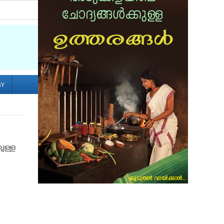
Socialize with us
GY
ുള്ള