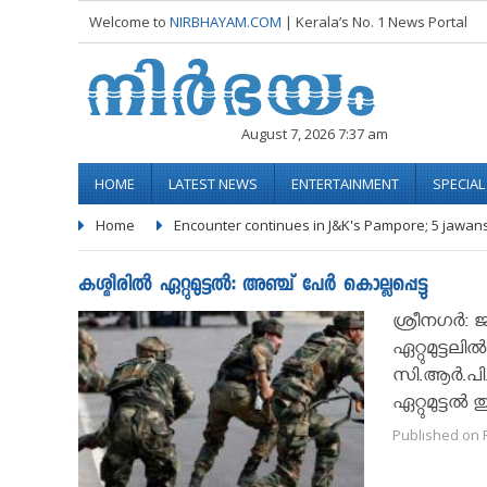
Welcome to
NIRBHAYAM.COM
| Kerala’s No. 1 News Portal
August 7, 2026 7:37 am
HOME
LATEST NEWS
ENTERTAINMENT
SPECIA
Home
Encounter continues in J&K's Pampore; 5 jawan
കശ്മീരില്‍ ഏറ്റുമുട്ടല്‍: അഞ്ച് പേര്‍ കൊല്ലപ്പെട്ടു
ശ്രീനഗര്‍:
ഏറ്റുമുട്ടലി
സി.ആര്‍.പി.
ഏറ്റുമുട്ട
Published on F