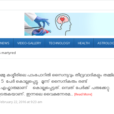
L NEWS
VIDEO-GALLERY
TECHNOLOGY
HEALTH
ASTROLO
s martyred
 ജമ്മു കശ്മീരിലെ പാംപോറില്‍ സൈന്യവും തീവ്രവാദികളും തമ്മില
ല്‍ 5 പേര്‍ കൊല്ലപ്പെട്ടു. മൂന്ന് സൈനികരും രണ്ട്
എഫ്കാരുമാണ് കൊല്ലപ്പെട്ടത്. ഒമ്പത് പേര്‍ക്ക് പരുക്കേറ്റു.
ല്‍ തുടരുകയാണ്. ഇന്നലെ വൈകുന്നേരമ...
[Read More]
ebruary 22, 2016 at 9:23 am