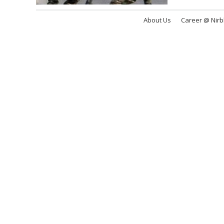
About Us
Career @ Nir