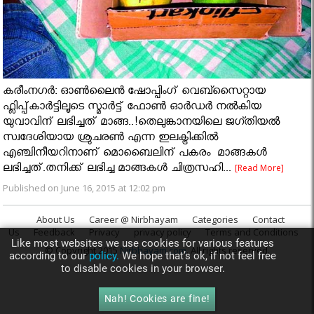
കരീംനഗർ: ഓൺലൈൻ ഷോപ്പിംഗ് വെബ്സൈറ്റായ
ഫ്ലിപ്പ്കാർട്ടിലൂടെ സ്മാർട്ട് ഫോൺ ഓർഡർ നൽകിയ
യുവാവിന് ലഭിച്ചത് മാങ്ങ..!തെലുങ്കാനയിലെ ജഗ്തിയൽ
സ്വദേശിയായ ശ്രുചരൺ എന്ന ഇലക്ട്രിക്കിൽ
എഞ്ചിനീയറിനാണ് മൊബൈലിന് പകരം മാങ്ങകള്‍
ലഭിച്ചത്.തനിക്ക് ലഭിച്ച മാങ്ങകള്‍ ചിത്രസഹി...
[Read More]
Published on June 16, 2015 at 12:02 pm
About Us
Career @ Nirbhayam
Categories
Contact
Us
Feedback
Privacy
privacy policy
Terms and Conditions
Like most websites we use cookies for various features
© Copyright 2015
Nirbhayam.com
. All rights reserved.
according to our
policy.
We hope that’s ok, if not feel free
to disable cookies in your browser.
Nah! Cookies are fine!