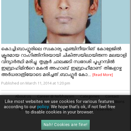
കൊച്ചി:ബാംഗ്ലൂരിലെ സ്വകാര്യ എഞ്ചിനീയറിങ് കോളേജില്‍
ക്രൂരമായ റാംഗിങ്ങിനിരയായി ചികിത്സയിലായിരുന്ന മലയാളി
വിദ്യാര്‍ത്ഥി മരിച്ചു. തൃശൂര്‍ ചാലക്കുടി സ്വദേശി പൂപ്പറമ്പില്‍
ഇബ്രാഹിമിൻറെ മകൻ അഹാബ് ഇബ്രാഹീമാണ് തിങ്കളാഴ്ച
അര്‍ധരാത്രിയോടെ മരിച്ചത്.ബാംഗ്ലൂര്‍ കോ...
[Read More]
Published on March 11, 2014 at 1:20 pm
About Us
Career @ Nirbhayam
Categories
Contact
Like most websites we use cookies for various features
Us
Feedback
Privacy
privacy policy
Terms and Conditions
according to our
policy.
We hope that’s ok, if not feel free
© Copyright 2014
Nirbhayam.com
. All rights reserved.
to disable cookies in your browser.
Nah! Cookies are fine!