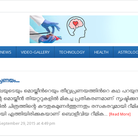
L NEWS
VIDEO-GALLERY
TECHNOLOGY
HEALTH
ASTROLO
രണയം....
യുടെയും മൊയ്തീന്‍റെയും തീവ്രപ്രണയത്തിന്‍റെ കഥ പറയുന
െ മൊയ്തീൻ തിയറ്ററുകളില്‍ മികച്ച പ്രതികരണമാണ് സൃഷ്ടിക്കുന
‍ ചിത്രത്തിന്റെ കൗതുകമുണര്‍ത്തുന്നതും രസകരവുമായി റീമി
ായി എത്തിയിരിക്കുകയാണ് ബൊളീവിയ റീമിക...
[Read More]
September 29, 2015 at 4:49 pm