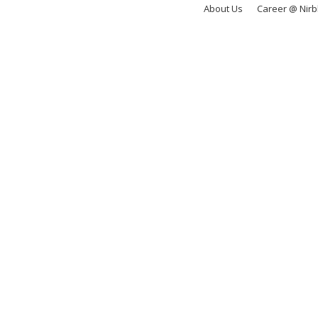
About Us
Career @ Nir