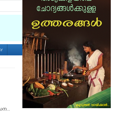
Socialize with us
GY
െന...