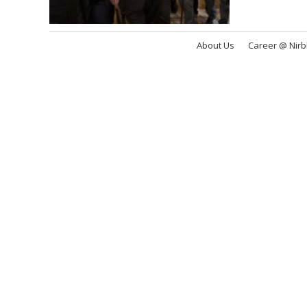
About Us
Career @ Nir