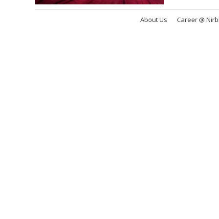
About Us
Career @ Nir