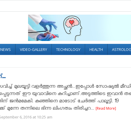
L NEWS
VIDEO-GALLERY
TECHNOLOGY
HEALTH
ASTROLO
...
ിച്ച് മുലയൂട്ടി വളർത്തുന്ന അച്ഛൻ...ഇപ്പോൾ സോഷ്യൽ മീഡ
പ്പെടുന്നത് ഈ യുവാവിനെ കുറിച്ചാണ്.അടുത്തിടെ ഇവാന്‍ തന
ന് ജന്‍മമേകി. കുഞ്ഞിനെ മാടോട് ചേര്‍ത്ത് പാലൂട്ടി. 19
്ക് മുന്നേ തന്നിലെ ഭിന്ന ലിംഗത്വം തിരിച്ചറ...
[Read More]
September 6, 2016 at 10:25 am