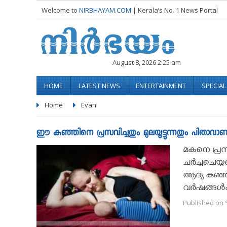
Welcome to
NIRBHAYAM.COM
| Kerala’s No. 1 News Portal
August 8, 2026 2:25 am
HOME
LATEST NEWS
ENTERTAINMENT
SPECIA
Home
Evan
ഈ കുഞ്ഞിനെ പ്രസവിച്ചതും മുലയൂട്ടുന്നതും പിതാവാണ്.
മകനെ പ്രസവ
ചർച്ചചെയ്യ
ആദ്യ കുഞ്ഞി
വര്‍ഷങ്ങള്‍ക
Published on 