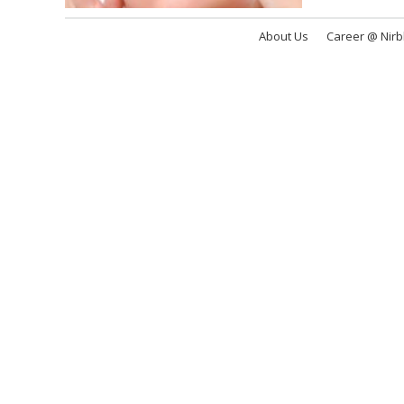
About Us
Career @ Nir