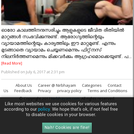
ഓരോ കാലത്തിനനുസരിച്ചും ആളുകളുടെ ജീവിത രീതിയില്‍
മാറ്റങ്ങള്‍ സംഭവിക്കുന്നുണ്ട്. ആരോഗ്യത്തിന്റെയും
വ്യായാമത്തിന്റെയും കാര്യത്തിലും ഈ മാറ്റമുണ്ട്. എന്നും
മുടങ്ങാതെ വ്യായാമം ചെയ്യണമെന്നും ഫിറ്റ്‌നസ്
നിലനിര്‍ത്തണമെന്നും മിക്കവര്‍ക്കും ആഗ്രഹമൊക്കെയുണ്ട്. പ...
[Read More]
Published on July 6, 2017 at 2:31 pm
About Us
Career @ Nirbhayam
Categories
Contact
Us
Feedback
Privacy
privacy policy
Terms and Conditions
© Copyright 2017
Nirbhayam.com
. All rights reserved.
Like most websites we use cookies for various features
according to our
policy.
We hope that’s ok, if not feel free
to disable cookies in your browser.
Nah! Cookies are fine!