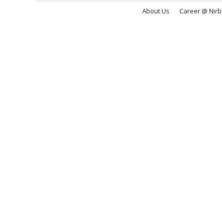
About Us
Career @ Nir