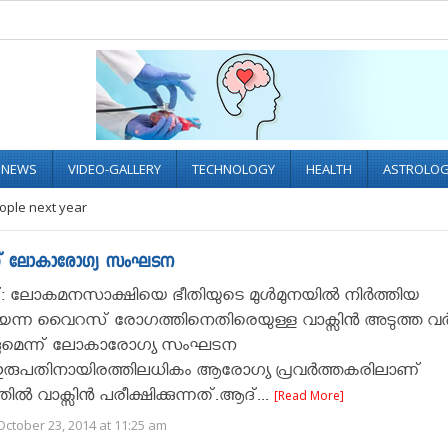
L NEWS
VIDEO-GALLERY
TECHNOLOGY
HEALTH
ASTROLO
eople next year
്ന് ലോകാരോഗ്യ സംഘടന
്: ലോകമനസാക്ഷിയെ ഭീതിയുടെ മുള്‍മുനയില്‍ നിര്‍ത്തിയ
ന വൈറസ് രോഗത്തിനെതിരെയുള്ള വാക്സിൻ അടുത്ത വ
്ങുമെന്ന് ലോകാരോഗ്യ സംഘടന
.ഇരുപതിനായിരത്തിലധികം ആരോഗ്യ പ്രവർത്തകരിലാണ്
തിൽ വാക്സിൻ പരീക്ഷിക്കുന്നത്.ആദ്...
[Read More]
ctober 23, 2014 at 11:25 am