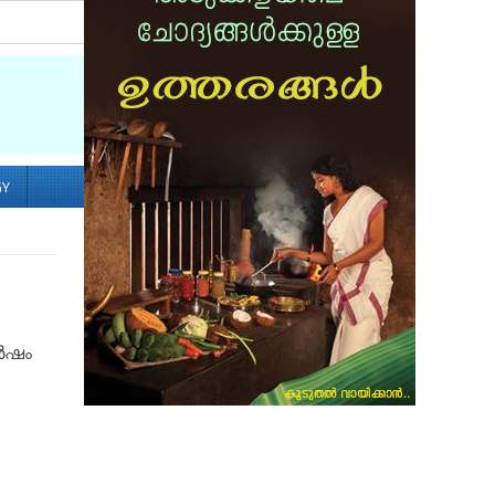
Socialize with us
GY
ർഷം