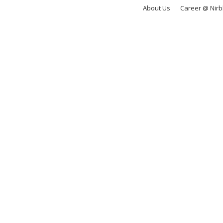
About Us
Career @ Nir