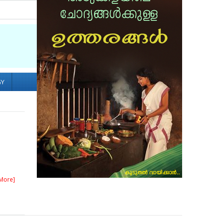
Socialize with us
GY
More]