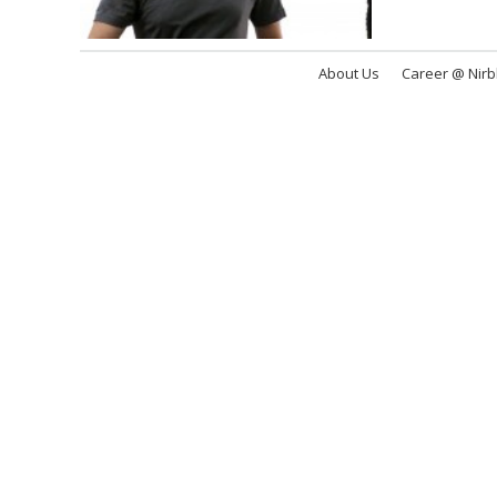
About Us
Career @ Nir