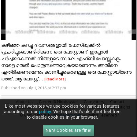
കഴിഞ്ഞ കുറച്ചു ദിവസങ്ങളായി ഫേസ്ബുക്കില്‍
പ്രചരിച്ചുകൊണ്ടിരിക്കുന്ന ഒരു പോസ്റ്റാണ് ഇപ്പോൾ
ചർച്ചയാകുന്നത്.നിങ്ങളുടെ സകല എഫ്ബി പോസ്റ്റുകളും
നാളെ മുതല്‍ പൊതുസ്വത്താവുകയാണെന്നും അതിനെ
എതിര്‍ക്കണമെന്നും കാണിച്ചുകൊണ്ടുള്ള ഒരു പോസ്റ്റായിരുന്നു
അത്.ആ പോസ്റ്റ്...
[Read More]
Published on July 1, 2016 at 2:33 pm
About Us
Career @ Nirbhayam
Categories
Contact
Like most websites we use cookies for various features
Us
Feedback
Privacy
privacy policy
Terms and Conditions
according to our
policy.
We hope that’s ok, if not feel free
© Copyright 2016
Nirbhayam.com
. All rights reserved.
to disable cookies in your browser.
Nah! Cookies are fine!