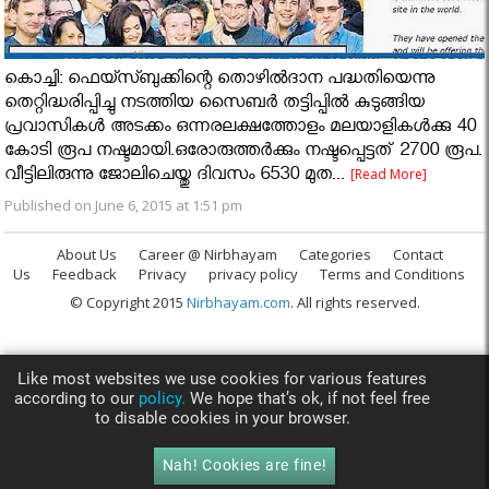
കൊച്ചി: ഫെയ്സ്ബുക്കിന്റെ തൊഴിൽദാന പദ്ധതിയെന്നു
തെറ്റിദ്ധരിപ്പിച്ചു നടത്തിയ സൈബർ തട്ടിപ്പിൽ കുടുങ്ങിയ
പ്രവാസികൾ അടക്കം ഒന്നരലക്ഷത്തോളം മലയാളികൾക്കു 40
കോടി രൂപ നഷ്ടമായി.ഒരോരുത്തർക്കും നഷ്ടപ്പെട്ടത് 2700 രൂപ.
വീട്ടിലിരുന്നു ജോലിചെയ്തു ദിവസം 6530 മുത...
[Read More]
Published on June 6, 2015 at 1:51 pm
About Us
Career @ Nirbhayam
Categories
Contact
Us
Feedback
Privacy
privacy policy
Terms and Conditions
© Copyright 2015
Nirbhayam.com
. All rights reserved.
Like most websites we use cookies for various features
according to our
policy.
We hope that’s ok, if not feel free
to disable cookies in your browser.
Nah! Cookies are fine!