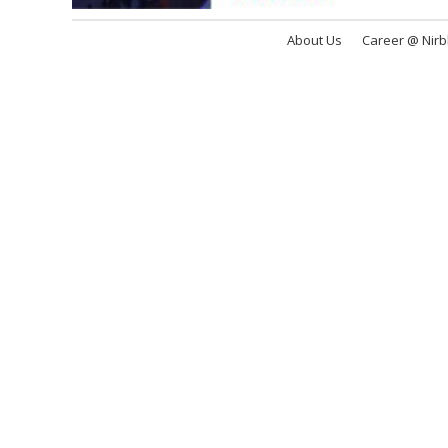
About Us
Career @ Nir