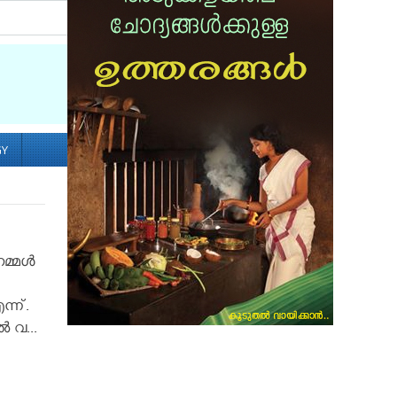
Socialize with us
GY
നമ്മൾ
ന്ന്.
 വ...