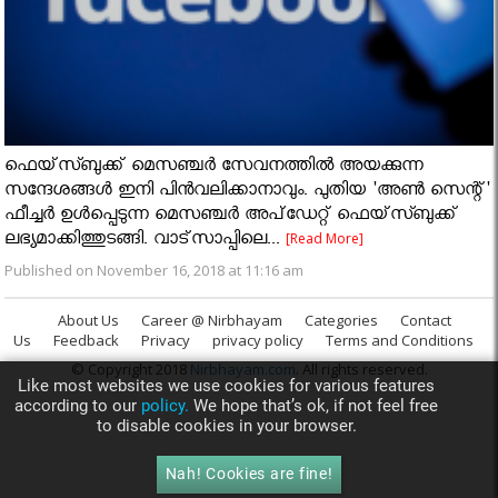
ഫെയ്‌സ്ബുക്ക് മെസഞ്ചര്‍ സേവനത്തില്‍ അയക്കുന്ന
സന്ദേശങ്ങള്‍ ഇനി പിന്‍വലിക്കാനാവും. പുതിയ 'അണ്‍ സെന്റ്'
ഫീച്ചര്‍ ഉള്‍പ്പെടുന്ന മെസഞ്ചര്‍ അപ്‌ഡേറ്റ് ഫെയ്‌സ്ബുക്ക്
ലഭ്യമാക്കിത്തുടങ്ങി. വാട്‌സാപ്പിലെ...
[Read More]
Published on November 16, 2018 at 11:16 am
About Us
Career @ Nirbhayam
Categories
Contact
Us
Feedback
Privacy
privacy policy
Terms and Conditions
© Copyright 2018
Nirbhayam.com
. All rights reserved.
Like most websites we use cookies for various features
according to our
policy.
We hope that’s ok, if not feel free
to disable cookies in your browser.
Nah! Cookies are fine!