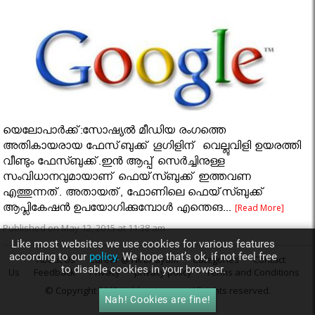
യെലോപാര്‍ക്ക്:സോഷ്യല്‍ മീഡിയ രംഗത്തെ
അതികായരായ ഫേസ്‌ബുക്ക്‌ ഗൂഗിളിന് വെല്ലുവിളി ഉയരത്തി
വീണ്ടും ഫേസ്ബുക്ക്.ഇന്‍ ആപ്പ് സെര്‍ച്ചിനുള്ള
സംവിധാനവുമായാണ് ഫെയ്‌സ്ബുക്ക് ഇത്തവണ
എത്തുന്നത്. അതായത്, ഫോണിലെ ഫെയ്‌സ്ബുക്ക്
ആപ്ലികേഷന്‍ ഉപയോഗിക്കുമ്പോള്‍ എന്തെങ...
[Read More]
Published on May 12, 2015 at 11:38 am
Like most websites we use cookies for various features
according to our
policy.
We hope that’s ok, if not feel free
About Us
Career @ Nirbhayam
Categories
Contact
to disable cookies in your browser.
Us
Feedback
Privacy
privacy policy
Terms and Conditions
© Copyright 2015
Nirbhayam.com
. All rights reserved.
Nah! Cookies are fine!