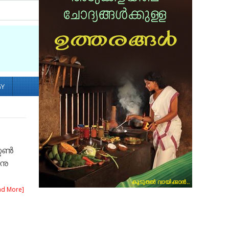
Socialize with us
GY
ടണ്‍
നു
ad More]