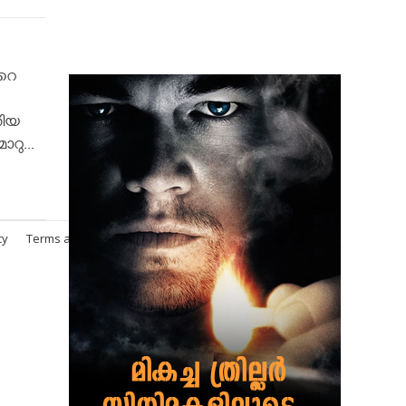
റെ
തിയ
റു...
cy
Terms and Conditions