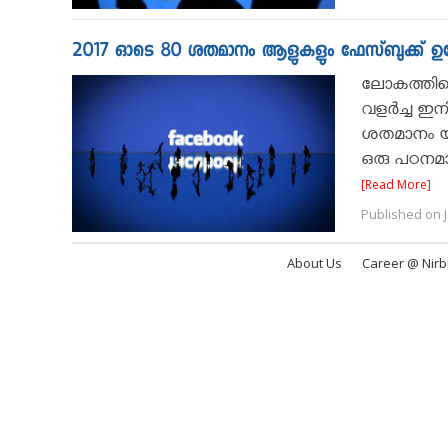
2017 ഓടെ 80 ശതമാനം ആളുകളും ഫേസ്ബുക്ക് ഉപേക്ഷി
ലോകത്തിലെ
വളർച്ച ഇന
ശതമാനം യൂസ
ഒരു പഠനമാണ
[Read More]
Published on J
About Us
Career @ Nir