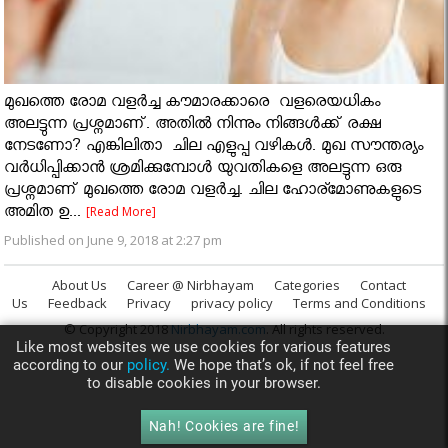
മുഖത്തെ രോമ വളർച്ച കൗമാരക്കാരെ വളരെയധികം
അലട്ടുന്ന പ്രശ്നമാണ്. അതിൽ നിന്നും നിങ്ങൾക്ക് രക്ഷ
നേടണോ? എങ്കിലിതാ ചില എളുപ്പ വഴികൾ. മുഖ സൗന്തര്യം
വർധിപ്പിക്കാൻ ശ്രമിക്കുമ്പോൾ യുവതികളെ അലട്ടുന്ന ഒരു
പ്രശ്നമാണ് മുഖത്തെ രോമ വളർച്ച. ചില ഹോര്മോണുകളുടെ
അമിത ഉ...
[Read More]
Published on June 9, 2018 at 2:27 pm
About Us
Career @ Nirbhayam
Categories
Contact
Us
Feedback
Privacy
privacy policy
Terms and Conditions
© Copyright 2018
Nirbhayam.com
. All rights reserved.
Like most websites we use cookies for various features
according to our
policy.
We hope that’s ok, if not feel free
to disable cookies in your browser.
Nah! Cookies are fine!