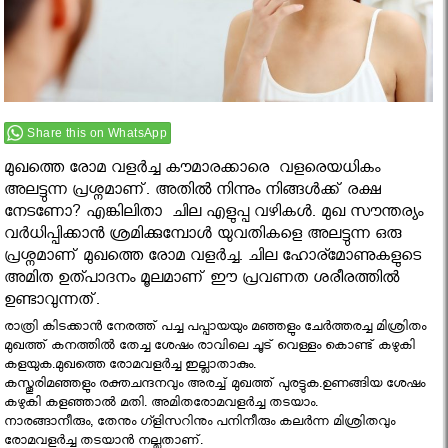
Share this on WhatsApp
മുഖത്തെ രോമ വളർച്ച കൗമാരക്കാരെ വളരെയധികം
അലട്ടുന്ന പ്രശ്നമാണ്. അതിൽ നിന്നും നിങ്ങൾക്ക് രക്ഷ
നേടണോ? എങ്കിലിതാ ചില എളുപ്പ വഴികൾ. മുഖ സൗന്തര്യം
വർധിപ്പിക്കാൻ ശ്രമിക്കുമ്പോൾ യുവതികളെ അലട്ടുന്ന ഒരു
പ്രശ്നമാണ് മുഖത്തെ രോമ വളർച്ച. ചില ഹോര്മോണുകളുടെ
അമിത ഉത്പാദനം മൂലമാണ് ഈ പ്രവണത ശരീരത്തിൽ
ഉണ്ടാവുന്നത്.
രാത്രി കിടക്കാൻ നേരത്ത് പച്ച പപ്പായയും മഞ്ഞളും ചേര്‍ത്തരച്ച മിശ്രിതം
മുഖത്ത് കനത്തിൽ തേച്ച ശേഷം രാവിലെ ചൂട് വെള്ളം കൊണ്ട് കഴുകി
കളയുക.മുഖത്തെ രോമവളർച്ച ഇല്ലാതാകും.
കസ്തൂരിമഞ്ഞളും രക്തചന്ദനവും അരച്ച് മുഖത്ത് പുരട്ടുക.ഉണങ്ങിയ ശേഷം
കഴുകി കളഞ്ഞാല്‍ മതി. അമിതരോമവളര്‍ച്ച തടയാം.
നാരങ്ങാനീരും, തേനും ഗ്ളിസറിനും പനിനീരും കലര്‍ന്ന മിശ്രിതവും
രോമവളര്‍ച്ച തടയാന്‍ നല്ലതാണ്.