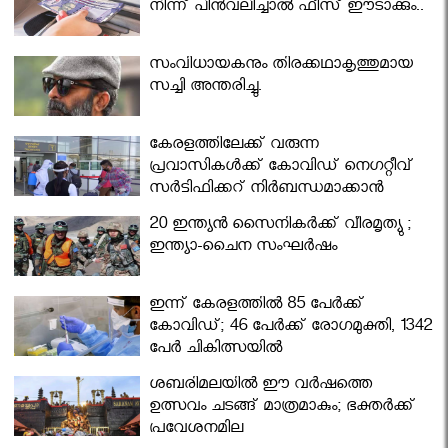
നിന്ന് പിൻവലിച്ചാൽ ഫീസ് ഈടാക്കും..
സംവിധായകനും തിരക്കഥാകൃത്തുമായ
സച്ചി അന്തരിച്ചു.
കേരളത്തിലേക്ക് വരുന്ന
പ്രവാസികള്‍ക്ക് കോവിഡ് നെഗറ്റീവ്
സര്‍ട്ടിഫിക്കറ്റ് നിർബന്ധമാക്കാൻ
മന്ത്രിസഭ
20 ഇന്ത്യൻ സൈനികർക്ക് വീരമൃത്യു ;
ഇന്ത്യാ-ചൈന സംഘർഷം
ഇന്ന് കേരളത്തിൽ 85 പേർക്ക്
കോവിഡ്; 46 പേർക്ക് രോഗമുക്തി, 1342
പേർ ചികിത്സയിൽ
ശബരിമലയില്‍ ഈ വർഷത്തെ
ഉത്സവം ചടങ്ങ് മാത്രമാകും; ഭക്തർക്ക്
പ്രവേശനമില്ല