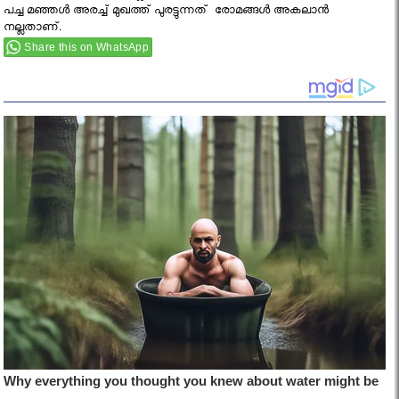
പച്ച മഞ്ഞൾ അരച്ച് മുഖത്ത് പുരട്ടുന്നത് രോമങ്ങൾ അകലാൻ
നല്ലതാണ്.
Share this on WhatsApp