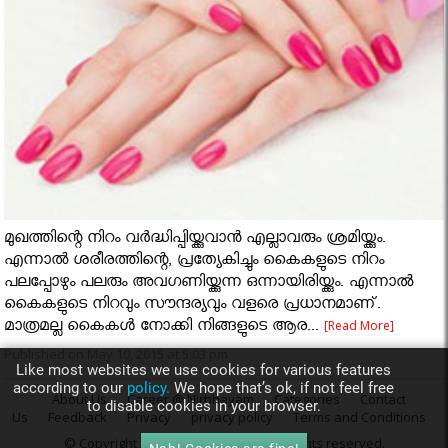
മുഖത്തിന്റെ നിറം വര്‍ദ്ധിപ്പിയ്ക്കുവാന്‍ എല്ലാവരും ശ്രമിയ്ക്കും.
എന്നാല്‍ ശരീരത്തിന്റെ, പ്രത്യേകിച്ചും കൈകളുടെ നിറം
പലപ്പോഴും പലരും അവഗണിയ്ക്കുന്ന ഒന്നായിരിയ്ക്കും. എന്നാൽ
കൈകളുടെ നിറവും സൗന്ദര്യവും വളരെ പ്രധാനമാണ്.
മാത്രമല്ല കൈകൾ നോക്കി നിങ്ങളുടെ ആര...
[Read More]
Published on May 10, 2015 at 5:03 pm
Like most websites we use cookies for various features
according to our
policy.
We hope that’s ok, if not feel free
About Us
Career @ Nirbhayam
Categories
Contact
to disable cookies in your browser.
Us
Feedback
Privacy
privacy policy
Terms and Conditions
© Copyright 2015
Nirbhayam.com
. All rights reserved.