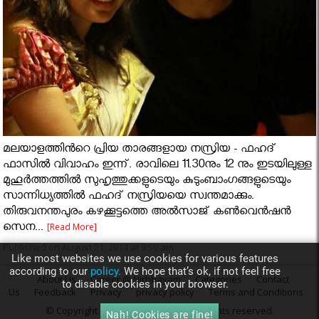
മലയാളത്തിൻറെ പ്രിയ താരങ്ങളായ നസ്രിയ - ഫഹദ്
ഫാസിൽ വിവാഹം ഇന്ന്. രാവിലെ 11.30നും 12 നും ഇടയിലുള്ള
മുഹൂർത്തത്തിൽ സുഹൃത്തുക്കളുടെയും കുടുംബാംഗങ്ങളുടെയും
സാന്നിധ്യത്തിൽ ഫഹദ് നസ്രിയയെ സ്വന്തമാക്കും.
തിരുവനന്തപുരം കഴക്കൂട്ടത്തെ അല്‍സാജ് കണ്‍വെന്‍ഷന്‍
സെന...
[Read More]
Published on August 21, 2014 at 9:59 am
Like most websites we use cookies for various features
according to our
policy.
We hope that’s ok, if not feel free
About Us
Career @ Nirbhayam
Categories
Contact
to disable cookies in your browser.
Us
Feedback
Privacy
privacy policy
Terms and Conditions
© Copyright 2014
Nirbhayam.com
. All rights reserved.
Nah! Cookies are fine!