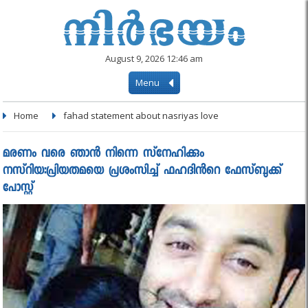
August 9, 2026 12:46 am
Menu
Home
fahad statement about nasriyas love
മരണം വരെ ഞാന്‍ നിന്നെ സ്‌നേഹിക്കും
നസ്‌റിയ:പ്രിയതമയെ പ്രശംസിച്ച് ഫഹദിൻറെ ഫേസ്ബുക്ക്‌
പോസ്റ്റ്‌