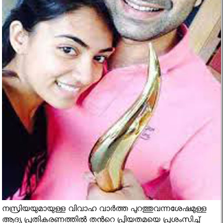
നസ്രിയയുമായുള്ള വിവാഹ വാര്‍ത്ത പുറത്തുവന്നശേഷമുള്ള
ആദ്യ പ്രതികരണത്തിൽ തൻറെ പ്രിയതമയെ പ്രശംസിച്ച്