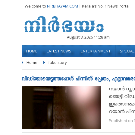
Welcome to
NIRBHAYAM.COM
| Kerala’s No. 1 News Portal
August 8, 2026 11:28 am
HOME
LATEST NEWS
ENTERTAINMENT
SPECIA
Home
fake story
വീഡിയോയെടുത്തപ്പോള്‍ പിന്നില്‍ പ്രേതം, എല്ലാവരെയ
റയാന്‍ സ്
ഞെട്ടി.വീ
ഇതൊന്നുമറ
റയാന്‍ പിന്
Published on 