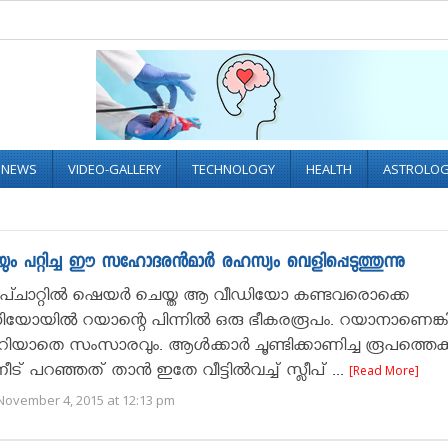
L NEWS
VIDEO-GALLERY
TECHNOLOGY
HEALTH
ASTROLO
ും പറ്റിച്ച ഈ സഹോദരന്‍മാര്‍ രഹസ്യം വെളിപ്പെടുത്തുന്നു
നാപ്ചാറ്റില്‍ ഷെയര്‍ ചെയ്ത ആ വീഡിയോ കണ്ടവരൊക്കെ
ഡിയോയിൽ റയാന്റെ പിന്നില്‍ ഒരു ഭീകരരൂപം. റയാനാണെങ്കി
ിയാതെ സംസാരവും. ആള്‍ക്കാര്‍ ചൂണ്ടിക്കാണിച്ച രൂപത്തെക്കുറ
നീട് പറഞ്ഞത് താന്‍ ഇതേ വീട്ടില്‍വച്ച് സ്ലീപ് ...
[Read More]
November 4, 2015 at 12:13 pm