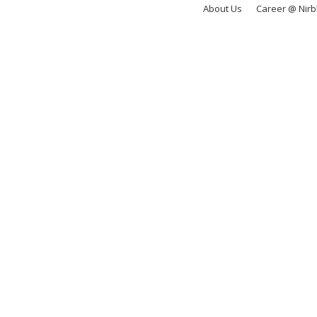
About Us
Career @ Nir