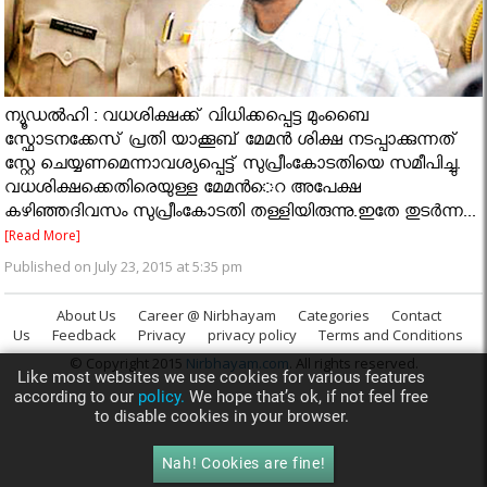
ന്യൂഡൽഹി : വധശിക്ഷക്ക് വിധിക്കപ്പെട്ട മുംബൈ
സ്ഫോടനക്കേസ് പ്രതി യാക്കൂബ് മേമന്‍ ശിക്ഷ നടപ്പാക്കുന്നത്
സ്റ്റേ ചെയ്യണമെന്നാവശ്യപ്പെട്ട് സുപ്രീംകോടതിയെ സമീപിച്ചു.
വധശിക്ഷക്കെതിരെയുള്ള മേമന്‍െറ അപേക്ഷ
കഴിഞ്ഞദിവസം സുപ്രീംകോടതി തള്ളിയിരുന്നു.ഇതേ തുടര്‍ന്ന...
[Read More]
Published on July 23, 2015 at 5:35 pm
About Us
Career @ Nirbhayam
Categories
Contact
Us
Feedback
Privacy
privacy policy
Terms and Conditions
© Copyright 2015
Nirbhayam.com
. All rights reserved.
Like most websites we use cookies for various features
according to our
policy.
We hope that’s ok, if not feel free
to disable cookies in your browser.
Nah! Cookies are fine!