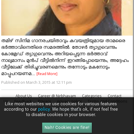
തമിഴ് സിനിമ ഗാനരചയിതാവും കവയത്രിയുമായ താമരൈ
ഭർത്താവിനെതിരെ സമരത്തിൽ. തോഴർ ത്യാഗുവെന്നും
കോമ്രേഡ് ത്യാഗുവെന്നും അറിയപ്പെടുന്ന ഭർത്താവ്
നാലുമാസം മുൻപ് വീട്ടിൽനിന്ന് ഇറങ്ങിപ്പോയെന്നും, അദ്ദേഹം
വീട്ടിലേക്ക് തിരിച്ചുവരണമെന്നും തന്നോടും മകനോടും
മാപ്പുപറയണമ...
[Read More]
Published on March 3, 2015 at 12:11 pm
About Us
Career @ Nirbhayam
Categories
Contact
Us
Feedback
Privacy
privacy policy
Terms and Conditions
Like most websites we use cookies for various features
© Copyright 2015
Nirbhayam.com
. All rights reserved.
according to our
policy.
We hope that’s ok, if not feel free
to disable cookies in your browser.
Nah! Cookies are fine!