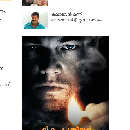
ും
കലാഭവൻ മണി
ം
ഓര്‍മയായിട്ട് മൂന്ന് വര്‍ഷം..
്‌
ാണ്‌