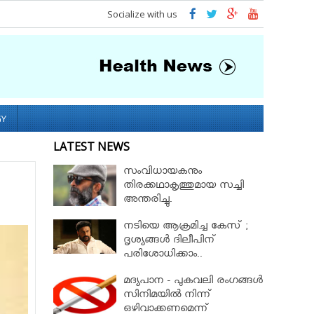
Socialize with us
GY
LATEST NEWS
സംവിധായകനും
തിരക്കഥാകൃത്തുമായ സച്ചി
അന്തരിച്ചു.
നടിയെ ആക്രമിച്ച കേസ് ;
ദൃശ്യങ്ങള്‍ ദിലീപിന്
പരിശോധിക്കാം..
കൈമാറണമെന്ന ആവശ്യം
മദ്യപാന - പുകവലി രംഗങ്ങള്‍
സുപ്രീംകോടതി തള്ളി!!
സിനിമയില്‍ നിന്ന്
ഒഴിവാക്കണമെന്ന്