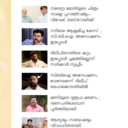
നിയമസഭാസമിതി
നരേന്ദ്ര മോദിയുടെ ചിത്രം
നാളെ പുറത്തിറങ്ങും ;
വിവേക് ഒബ്‌റോയിക്ക്
പോലീസ് സംരക്ഷണം
നടിയെ ആക്രമിച്ച കേസ് ;
സി.ബി.ഐ. അന്വേഷണം
ഇപ്പോള്‍
പരിഗണിക്കാനാകില്ലെന്ന്
ദിലീപിനെതിരെ കുറ്റം
ഹൈക്കോടതി
ഇപ്പോൾ ചുമത്തില്ലെന്ന്
സര്‍ക്കാര്‍ സുപ്രീം
കോടതിയില്‍ അറിയിച്ചു ;
സിബിഐ അന്വേഷണം
നടിയെ ആക്രമിച്ച കേസ്
വേണമെന്ന് ദിലീപ്
ഹൈക്കോടതിയിൽ
മണിയുടെ ദുരൂഹ മരണം ;
നുണപരിശോധന
പൂർത്തിയായി
ആര്യയും സയേഷയും
വിവാഹിതരായി..