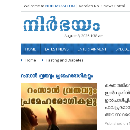
Welcome to
NIRBHAYAM.COM
| Kerala’s No. 1 News Portal
August 8, 2026 1:38 am
HOME
LATEST NEWS
ENTERTAINMENT
SPECIA
Home
Fasting and Diabetes
റംസാൻ വ്രതവും പ്രമേഹരോഗികളും
രക്തത്തില
ഇൻസുലിൻ.
ഉൽപാദിപ്പി
ഫലപ്രദമാ
അവസ്ഥയെയ
Published on M