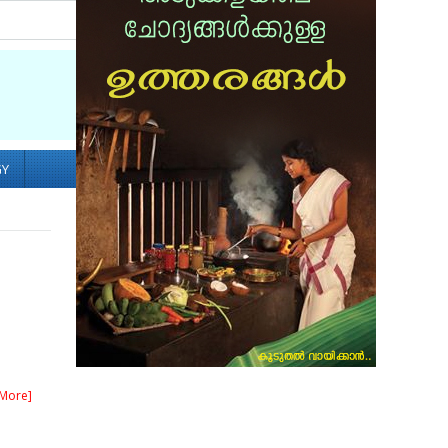
Socialize with us
GY
More]