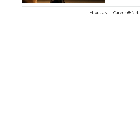
About Us
Career @ Nir