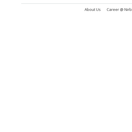
About Us
Career @ Nir