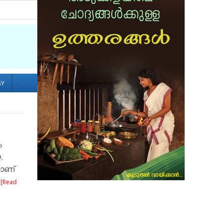
Socialize with us
GY
ം
.
താണ്
.
[Read