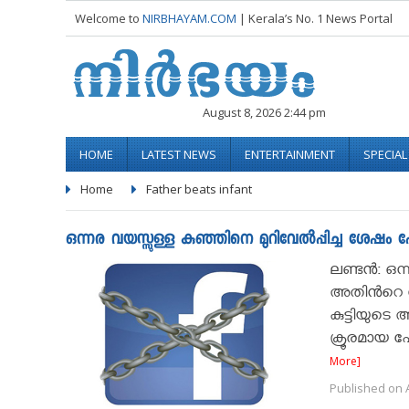
Welcome to
NIRBHAYAM.COM
| Kerala’s No. 1 News Portal
August 8, 2026 2:44 pm
HOME
LATEST NEWS
ENTERTAINMENT
SPECIA
Home
Father beats infant
ഒന്നര വയസ്സുള്ള കുഞ്ഞിനെ മുറിവേല്‍പ്പിച്ച ശേഷം 
ലണ്ടൻ: ഒന്
അതിൻറെ ഫോ
കുട്ടിയുട
ക്രൂരമായ 
More]
Published on A