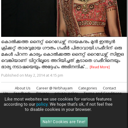
കൊല്‍ക്കത്ത നൈറ്റ് റൈഡേഴ്സ് നായകനും മുന്‍ ഇന്ത്യന്‍
ക്രിക്കറ്റ് താരവുമായ ഗൗതം ഗംഭീർ പിതാവായി.ഗംഭീറിന് ഒരു
മകൾ പിറന്ന കാര്യം കൊല്‍ക്കത്ത നൈറ്റ് റൈഡേഴ്സ് സിഇഒ
വെങ്കിയാണ് ട്വിറ്ററിലൂടെ അറിയിച്ചത്.കൂടാതെ ഗംഭീറിനെയും
ഭാര്യ നടാഷയെയും അദ്ദേഹം അഭിനന്ദിക്...
[Read More]
Published on May 2, 2014 at 4:15 pm
About Us
Career @ Nirbhayam
Categories
Contact
Us
Feedback
Privacy
privacy policy
Terms and Conditions
Like most websites we use cookies for various features
© Copyright 2014
Nirbhayam.com
. All rights reserved.
according to our
policy.
We hope that’s ok, if not feel free
to disable cookies in your browser.
Nah! Cookies are fine!