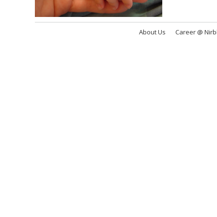
About Us
Career @ Nir