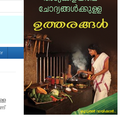
Socialize with us
GY
ള്ള
ാണ്