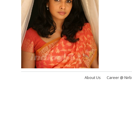
About Us
Career @ Nir