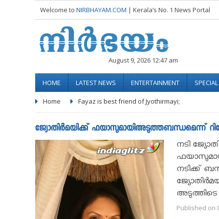
Welcome to
NIRBHAYAM.COM
| Kerala’s No. 1 News Portal
August 9, 2026 12:47 am
HOME
LATEST NEWS
ENTERTAINMENT
SPECIA
Home
Fayaz is best friend of Jyothirmayi;
ജ്യോതിര്‍മയിക്ക് ഫയാസുമായിഅടുത്തബന്ധമെന്ന് റിപ്പോര
നടി ജ്യോതി
ഫയാസുമായി
നടിക്ക് ബ
ജ്യോതിര്‍മ
അടുത്തിടെ
Published on O