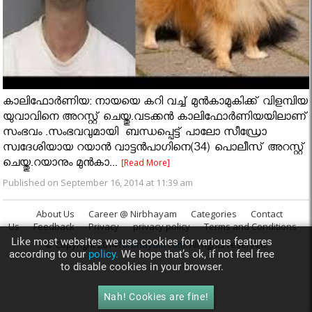
കാലിഫോർണിയ: നായയെ കറി വച്ച് മുൻകാമുകിക്ക് വിളമ്പിയ
യുവാവിനെ അറസ്റ്റ് ചെയ്തു.വടക്കൻ കാലിഫോർണിയയിലാണ്
സംഭവം .സംഭവവുമായി ബന്ധപ്പെട്ട് പാലോ സീഡ്രോ
സ്വദേശിയായ റയാന്‍ വാട്ടന്‍പാഗിനെ(34) പൊലീസ് അറസ്റ്റ്
ചെയ്തു.റയാനും മുൻകാ...
[Read More]
Published on September 16, 2014 at 11:39 am
About Us
Career @ Nirbhayam
Categories
Contact
Us
Feedback
Privacy
privacy policy
Terms and Conditions
Like most websites we use cookies for various features
© Copyright 2014
Nirbhayam.com
. All rights reserved.
according to our
policy.
We hope that’s ok, if not feel free
to disable cookies in your browser.
Nah! Cookies are fine!