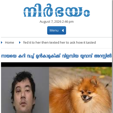
August 7, 2026 2:46 pm
Menu
Home
fed it to her then texted her to ask how it tasted
നായയെ കറി വച്ച് മുൻകാമുകിക്ക് വിളമ്പിയ യുവാവ് അറസ്റ്റിൽ