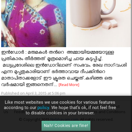
ഇൻഡോർ : മരുമകൾ തൻറെ അമ്മായിയമ്മയോടുള്ള
പ്രതികാരം തീർത്തത് മൂത്രമൊഴിച്ച ചായ കുടുപ്പിച്ച്.
മധ്യപ്രദേശിലെ ഇന്‍ഡോറിലാണ് സംഭവം. രേഖ നാഗ്‌വംശി
എന്ന മുപ്പതുകാരിയാണ് ഭര്‍ത്താവായ ദീപക്കിന്‍റെ
മാതാപിതാക്കളോട് ഈ ക്രൂരത ചെയ്തത്.കഴിഞ്ഞ ഒരു
വര്‍ഷമായി ഇങ്ങനെതന്...
[Read More]
Published on April 3, 2015 at 5:06 pm
Like most websites we use cookies for various features
About Us
Career @ Nirbhayam
Categories
Contact
according to our
policy.
We hope that’s ok, if not feel free
Us
Feedback
Privacy
privacy policy
Terms and Conditions
to disable cookies in your browser.
© Copyright 2015
Nirbhayam.com
. All rights reserved.
Nah! Cookies are fine!