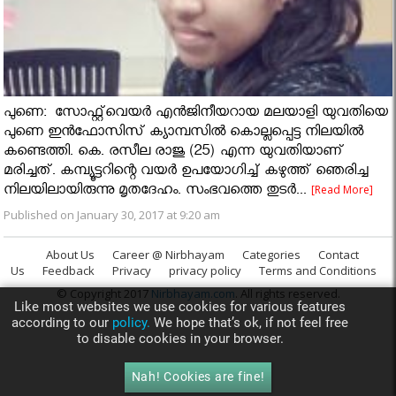
പുണെ: സോഫ്റ്റ്‌വെയര്‍ എന്‍ജിനീയറായ മലയാളി യുവതിയെ
പുണെ ഇന്‍ഫോസിസ് ക്യാമ്പസില്‍ കൊല്ലപ്പെട്ട നിലയില്‍
കണ്ടെത്തി. കെ. രസീല രാജു (25) എന്ന യുവതിയാണ്
മരിച്ചത്. കമ്പ്യൂട്ടറിന്റെ വയര്‍ ഉപയോഗിച്ച് കഴുത്ത് ഞെരിച്ച
നിലയിലായിരുന്നു മൃതദേഹം. സംഭവത്തെ തുടര്‍...
[Read More]
Published on January 30, 2017 at 9:20 am
About Us
Career @ Nirbhayam
Categories
Contact
Us
Feedback
Privacy
privacy policy
Terms and Conditions
© Copyright 2017
Nirbhayam.com
. All rights reserved.
Like most websites we use cookies for various features
according to our
policy.
We hope that’s ok, if not feel free
to disable cookies in your browser.
Nah! Cookies are fine!