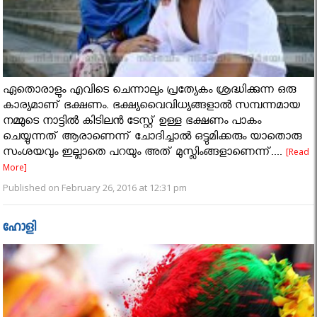
ഏതൊരാളും എവിടെ ചെന്നാലും പ്രത്യേകം ശ്രദ്ധിക്കുന്ന ഒരു
കാര്യമാണ് ഭക്ഷണം. ഭക്ഷ്യവൈവിധ്യങ്ങളാൽ സമ്പന്നമായ
നമ്മുടെ നാട്ടിൽ കിടിലൻ ടേസ്റ്റ് ഉള്ള ഭക്ഷണം പാകം
ചെയ്യുന്നത് ആരാണെന്ന് ചോദിച്ചാൽ ഒട്ടുമിക്കരും യാതൊരു
സംശയവും ഇല്ലാതെ പറയും അത് മുസ്ലിംങ്ങളാണെന്ന്....
[Read
More]
Published on February 26, 2016 at 12:31 pm
ഹോളി