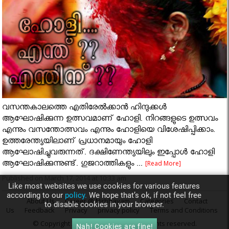
വസന്തകാലത്തെ എതിരേൽക്കാൻ ഹിന്ദുക്കൾ
ആഘോഷിക്കുന്ന ഉത്സവമാണ് ഹോളി. നിറങ്ങളുടെ ഉത്സവം
എന്നും വസന്തോത്സവം എന്നും ഹോളിയെ വിശേഷിപ്പിക്കാം.
ഉത്തരേന്ത്യയിലാണ് പ്രധാനമായും ഹോളി
ആഘോഷിച്ചുവരുന്നത്. ദക്ഷിണേന്ത്യയിലും ഇപ്പോൾ ഹോളി
ആഘോഷിക്കുന്നുണ്ട്. ഗുജറാത്തികളും ...
[Read More]
Published on March 17, 2014 at 10:33 am
Like most websites we use cookies for various features
according to our
policy.
We hope that’s ok, if not feel free
About Us
Career @ Nirbhayam
Categories
Contact
to disable cookies in your browser.
Us
Feedback
Privacy
privacy policy
Terms and Conditions
© Copyright 2014
Nirbhayam.com
. All rights reserved.
Nah! Cookies are fine!