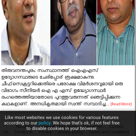
തിരുവനന്തപുരം: സംസ്ഥാനത്ത് ഐഎഎസ്
ഉദ്യോഗസ്ഥരുടെ ചേരിപ്പോര് രൂക്ഷമാകുന്നു.
ചീഫ്‌സെക്രട്ടറിക്കെതിരെ പരോക്ഷ വിമര്‍ശനവുമായി ഒരു
വിഭാഗം സീനിയർ ഐ എ എസ് ഉദ്ധ്യോഗസ്ഥർ
രംഗത്തെത്തിയാതോടെ പുറത്തുവരുന്നത് ഞെട്ടിപ്പിക്കുന്ന
കഥകളാണ്. അനധികൃതമായി സ്വന്ത് സമ്പാദിച്ച...
[Read More]
Published on June 23, 2014 at 1:49 pm
Like most websites we use cookies for various features
according to our
policy.
We hope that’s ok, if not feel free
About Us
Career @ Nirbhayam
Categories
Contact
to disable cookies in your browser.
Us
Feedback
Privacy
privacy policy
Terms and Conditions