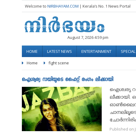
Welcome to
NIRBHAYAM.COM
| Kerala’s No. 1 News Portal
August 7, 2026 4:59 pm
HOME
LATEST NEWS
ENTERTAINMENT
SPECIA
Home
fight scene
ഐശ്വര്യ റായിയുടെ ഫൈറ്റ് രംഗം ലീക്കായി
ഐശ്വര്യ റാ
ലീക്കായി. 
ഓണ്‍ലൈനില്
ചാനലിലൂടെ
ചോര്‍ന്നിരിക
Published on J