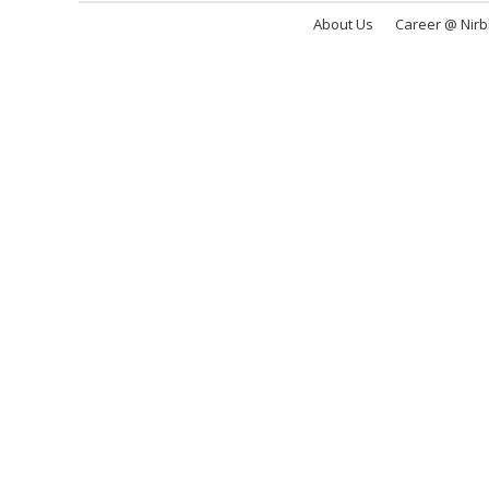
About Us
Career @ Nir