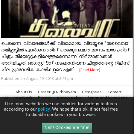
ചെന്നൈ :വിവാദങ്ങള്‍ക്ക് വിരാമമായി.വിജയ്യുടെ ‘തലൈവാ‘
തമിഴ്നാട്ടില്‍ പ്രദര്‍ശനത്തിന് ഒരുങ്ങുന്നു.ഈ മാസം ഇരുപതിന്
ചിത്രം തീയേറ്ററുകളിലെത്തുമെന്നാണ് നിര്‍മ്മാതാക്കള്‍
അറിയിച്ചത്.ഓഗസ്റ്റ് 9ന് നടക്കാനിരുന്ന ചിത്രത്തിന്റെ റിലീസ്
ചില പ്രാദേശിക കക്ഷികളുടെ എതി...
[Read More]
Published on August 19, 2013 at 2:48 pm
About Us
Career @ Nirbhayam
Categories
Contact
Us
Feedback
Privacy
privacy policy
Terms and Conditions
Like most websites we use cookies for various features
© Copyright 2013
Nirbhayam.com
. All rights reserved.
according to our
policy.
We hope that’s ok, if not feel free
to disable cookies in your browser.
Nah! Cookies are fine!