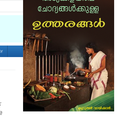
Socialize with us
GY
്
ള