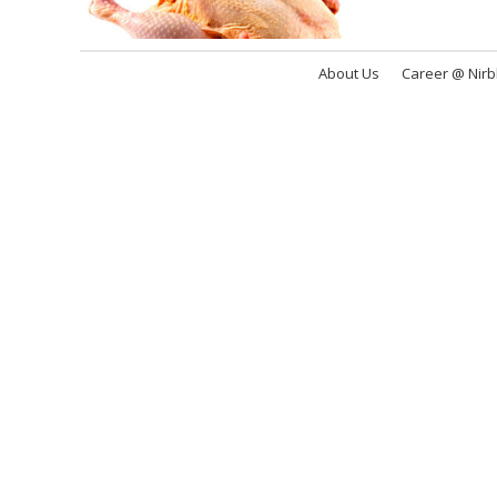
About Us
Career @ Nir