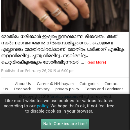
മോതിരം ധരിക്കാൻ ഇഷ്ടപ്പെടുന്നവരാണ് മിക്കവരും. അത്
സ്വർണമാവണമെന്നു നിർബന്ധമില്ലതാനും . പൊതുവെ
എല്ലാവരും മോതിരവിരലിലാണ് മോതിരം ധരിക്കാറ് എങ്കിലും
തള്ളവിരലിലും ചൂണ്ടു വിരലിലും നടുവിരലിലും
ചെറുവിരലിലുമെല്ലാം മോതിരമിടുന്നവര് ...
[Read More]
Published on February 26, 2019 at 6:00 pm
About Us
Career @ Nirbhayam
Categories
Contact
Us
Feedback
Privacy
privacy policy
Terms and Conditions
© Copyright 2019
Nirbhayam.com
. All rights reserved.
Like most websites we use cookies for various features
according to our
policy.
We hope that’s ok, if not feel free
to disable cookies in your browser.
Nah! Cookies are fine!