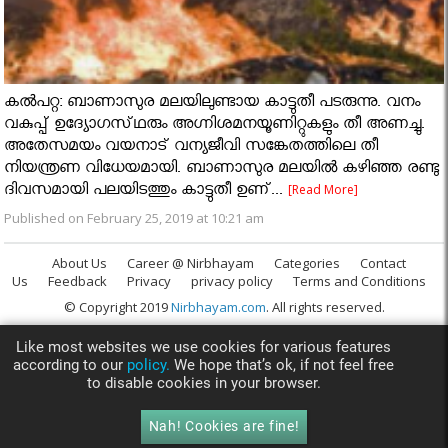
കൽപറ്റ: ബാണാസുര മലയിലുണ്ടായ കാട്ടുതീ പടരുന്നു. വനം
വകുപ്പ് ഉദ്യോഗസ്‌ഥരും അഗ്നിശമനയൂണിറ്റുകളും തീ അണച്ചു.
അതേസമയം വയനാട് വന്യജീവി സങ്കേതത്തിലെ തീ
നിയന്ത്രണ വിധേയമായി. ബാണാസുര മലയിൽ കഴിഞ്ഞ രണ്ടു
ദിവസമായി പലയിടത്തും കാട്ടുതീ ഉണ്...
[Read More]
Published on February 25, 2019 at 10:21 am
About Us
Career @ Nirbhayam
Categories
Contact
Us
Feedback
Privacy
privacy policy
Terms and Conditions
© Copyright 2019
Nirbhayam.com
. All rights reserved.
Like most websites we use cookies for various features
according to our
policy.
We hope that’s ok, if not feel free
to disable cookies in your browser.
Nah! Cookies are fine!