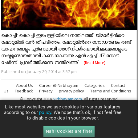
കൊച്ചി: കൊച്ചി ഇടപള്ളിയിലെ നന്തിലത്ത് ജിമാര്‍ട്ടിൻറെ
ഷോറൂമില്‍ വന്‍ തീപിടിത്തം. ഷോറൂമിൻറെ ഗോഡൗണും രണ്ട്
വാഹനങ്ങളും പൂര്‍ണമായി അഗ്‌നിക്കിരയായി.ലക്ഷങ്ങളുടെ
നഷ്ടമുണ്ടായതായി കണക്കാക്കുന്നു.എന്‍.എച്ച് 47 നോട്
ചേര്‍ന്ന് പ്രവര്‍ത്തിക്കുന്ന നന്തിലത്ത്...
[Read More]
Published on January 20, 2014 at 3:57 pm
About Us
Career @ Nirbhayam
Categories
Contact
Us
Feedback
Privacy
privacy policy
Terms and Conditions
© Copyright 2014
Nirbhayam.com
. All rights reserved.
Like most websites we use cookies for various features
according to our
policy.
We hope that’s ok, if not feel free
to disable cookies in your browser.
Nah! Cookies are fine!