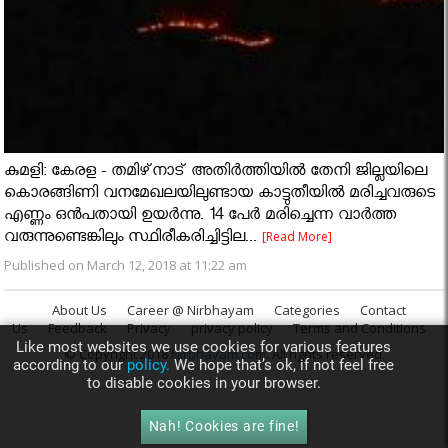
കുമളി: കേരള - തമിഴ്‌നാട് അതിര്‍ത്തിയില്‍ തേനി ജില്ലയിലെ
കൊരങ്ങിണി വനമേഖലയിലുണ്ടായ കാട്ടുതീയില്‍ മരിച്ചവരുടെ
എണ്ണം ഒന്‍പതായി ഉയര്‍ന്നു. 14 പേര്‍ മരിച്ചെന്ന വാര്‍ത്ത
വരുന്നുണ്ടെങ്കിലും സ്ഥിരീകരിച്ചിട്ടില...
[Read More]
Published on March 12, 2018 at 11:22 am
About Us
Career @ Nirbhayam
Categories
Contact
Us
Feedback
Privacy
privacy policy
Terms and Conditions
Like most websites we use cookies for various features
© Copyright 2018
Nirbhayam.com
. All rights reserved.
according to our
policy.
We hope that’s ok, if not feel free
to disable cookies in your browser.
Nah! Cookies are fine!