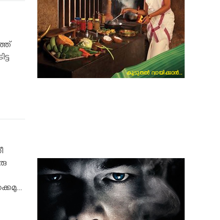
ത്ത്
്ട
ീ
രു
കമു...