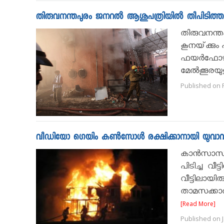
തിരുവനന്തപുരം ജനറൽ ആശുപത്രിയിൽ തീപിടിത്ത
തിരുവനന്തപു
കൂനയ്‌ക്കും
ഫയര്‍ഫോഴ
മേല്‍ക്കൂരയ
Published on F
വീഡിയോ ഗെയിം കണ്‍സോള്‍ രക്ഷിക്കാനായി യുവാവ് തീ 
കാന്‍സാസ്
പിടിച്ച വീ
വീട്ടിലായി
താമസക്കാരാ
[Read More]
Published on J