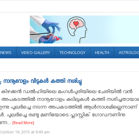
L NEWS
VIDEO-GALLERY
TECHNOLOGY
HEALTH
ASTROLO
നാനൂറോളം വീടുകൾ കത്തി നശിച്ചു
: കിഴക്കൻ ഡൽഹിയിലെ മംഗൾപുരിയിലെ ചേരിയിൽ വൻ
ം. അപകടത്തിൽ നാനൂറോളം കുടിലുകൾ കത്തി നശിച്ചതായാ
്. ഇന്നു പുലർച്ചെ നടന്ന അപകടത്തിൽ ആൾനാശമില്ലെന്നാണ്
ുകൾ. പുലർച്ചെ രണ്ടു മണിയോടെ പ്ലാസ്റ്റിക് ഗോഡൗണിനു
ന്ന...
[Read More]
ctober 19, 2015 at 9:49 am