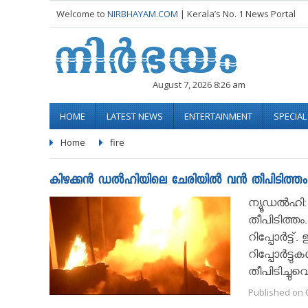
Welcome to
NIRBHAYAM.COM
| Kerala’s No. 1 News Portal
August 7, 2026 8:26 am
HOME
LATEST NEWS
ENTERTAINMENT
SPECIA
Home
fire
കിഴക്കൻ ഡൽഹിയിലെ ചേരിയിൽ വൻ തീപിടിത്തം; 
ന്യൂഡൽഹി
തീപിടിത്ത
റിപ്പോർട്ട
റിപ്പോർട്ട
തീപിടിച്ചുവെ
Published on O