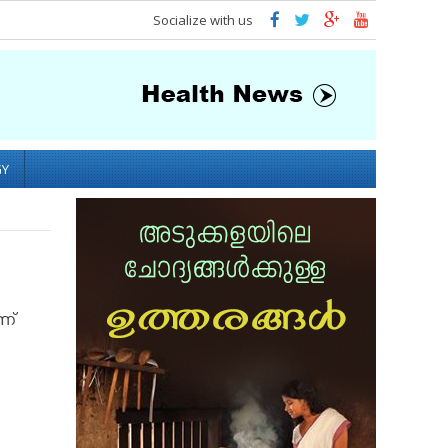
Socialize with us
GY
ണ്