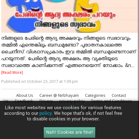
നിങ്ങളുടെ പേരിന്റെ ആദ്യ അക്ഷരവും നിങ്ങളുടെ സ്വഭാവവും
തമ്മില്‍ എന്തെങ്കിലും ബന്ധമുണ്ടോ? പുരാതനകാലത്തെ
ചൈനീസ് വിശ്വാസപ്രകാരം ഇവ തമ്മില്‍ ബന്ധമുണ്ടെന്നാണ്
പറയുന്നത്. പേരിന്റെ ആദ്യ അക്ഷരം ആ വ്യക്തിയുടെ
സ്വഭാവത്തെ കാണിക്കുന്നത് എങ്ങനെയെന്ന് നോക്കാം. &n...
[Read More]
Published on October 23, 2017 at 1:09 pm
About Us
Career @ Nirbhayam
Categories
Contact
Us
Feedback
Privacy
privacy policy
Terms and Conditions
Like most websites we use cookies for various features
© Copyright 2017
Nirbhayam.com
. All rights reserved.
according to our
policy.
We hope that’s ok, if not feel free
to disable cookies in your browser.
Nah! Cookies are fine!