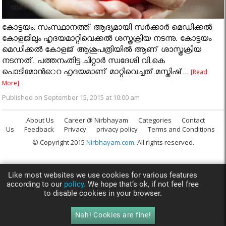
കോട്ടയം: സംസ്ഥാനത്ത് ആദ്യമായി സര്‍ക്കാര്‍ മെഡിക്കല്‍
കോളജിലും ഹൃദയമാറ്റിവെക്കല്‍ ശസ്ത്രക്രിയ നടന്നു. കോട്ടയം
മെഡിക്കല്‍ കോളജ് ആശുപത്രിയില്‍ ആണ് ശാസ്ത്രക്രിയ
നടന്നത്. പത്തനംതിട്ട ചിറ്റാര്‍ സ്വദേശി വി.കെ
പൊടിമോന്‍െറ ഹൃദയമാണ് മാറ്റിവെച്ചത്.മസ്തിഷ്...
[Read
More]
Published on September 15, 2015 at 10:00 am
About Us
Career @ Nirbhayam
Categories
Contact
Us
Feedback
Privacy
privacy policy
Terms and Conditions
© Copyright 2015
Nirbhayam.com
. All rights reserved.
Like most websites we use cookies for various features
according to our
policy.
We hope that’s ok, if not feel free
to disable cookies in your browser.
Nah! Cookies are fine!