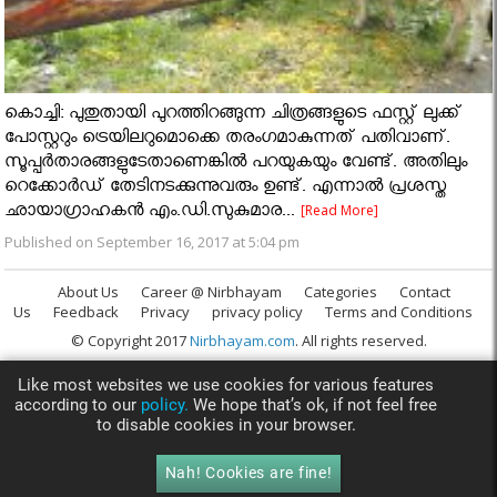
കൊച്ചി: പുതുതായി പുറത്തിറങ്ങുന്ന ചിത്രങ്ങളുടെ ഫസ്റ്റ് ലുക്ക്
പോസ്റ്ററും ട്രെയിലറുമൊക്കെ തരംഗമാകുന്നത് പതിവാണ്.
സൂപ്പര്‍താരങ്ങളുടേതാണെങ്കില്‍ പറയുകയും വേണ്ട്. അതിലും
റെക്കോര്‍ഡ് തേടിനടക്കുന്നുവരും ഉണ്ട്. എന്നാല്‍ പ്രശസ്ത
ഛായാഗ്രാഹകന്‍ എം.ഡി.സുകുമാര...
[Read More]
Published on September 16, 2017 at 5:04 pm
About Us
Career @ Nirbhayam
Categories
Contact
Us
Feedback
Privacy
privacy policy
Terms and Conditions
© Copyright 2017
Nirbhayam.com
. All rights reserved.
Like most websites we use cookies for various features
according to our
policy.
We hope that’s ok, if not feel free
to disable cookies in your browser.
Nah! Cookies are fine!