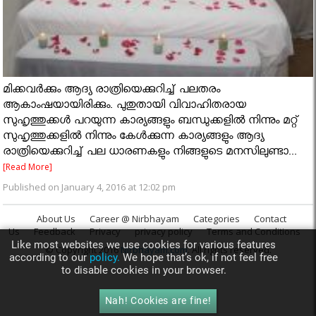
മിക്കവർക്കും ആദ്യ രാത്രിയെക്കുറിച്ച് പലതരം
ആകാംഷയായിരിക്കും. പുതുതായി വിവാഹിതരായ
സുഹൃത്തുക്കള്‍ പറയുന്ന കാര്യങ്ങളും ബന്ധുക്കളില്‍ നിന്നും മറ്റ്
സുഹൃത്തുക്കളില്‍ നിന്നും കേള്‍ക്കുന്ന കാര്യങ്ങളും ആദ്യ
രാത്രിയെക്കുറിച്ച് പല ധാരണകളും നിങ്ങളുടെ മനസിലുണ്ടാ...
[Read More]
Published on January 4, 2016 at 12:02 pm
About Us
Career @ Nirbhayam
Categories
Contact
Us
Feedback
Privacy
privacy policy
Terms and Conditions
Like most websites we use cookies for various features
© Copyright 2016
Nirbhayam.com
. All rights reserved.
according to our
policy.
We hope that’s ok, if not feel free
to disable cookies in your browser.
Nah! Cookies are fine!